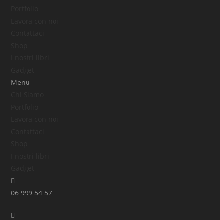
Portfolio
Lavora con noi
Contattaci
Shop
I nostri libri
Gadget
Menu
Chi Siamo
Portfolio
Lavora con noi
Contattaci
Shop
I nostri libri
Gadget
06 999 54 57