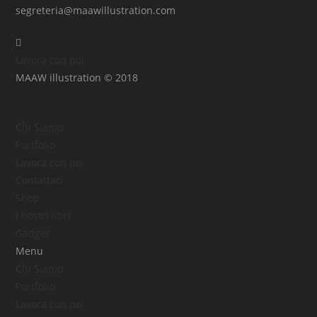
segreteria@maawillustration.com
Lavora con noi
MAAW illustration © 2018
Chi Siamo
Portfolio
Lavora con noi
Contattaci
Shop
I nostri libri
Gadget
Menu
Chi Siamo
Portfolio
Lavora con noi